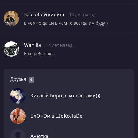
За любой кипиш
14 лет назад
в чем-то да...и в чем-то всегда им буду )
Wanilla
14 лет назад
Еще ребенок...
Друзья
4
Кислый Борщ с конфетами)))
БлОнDи в ШоКоЛаDе
Анютка