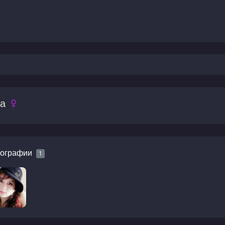
ua
ографии
1