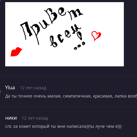
Ylua
12 лет назад
Да ты точнее очень милая, симпатичная, красивая, лапка вооб
ники
12 лет назад
спс за комет который ты мне написала))ты луче чем я)))