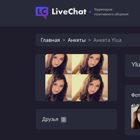
Главная
Анкеты
Анкета Ylua
Yl
Фот
Друзья
0