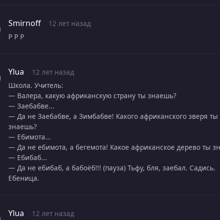
Smirnoff
12 лет назад
Р Р Р
Ylua
12 лет назад
Школа. Учитель:
— Валера, какую африканскую страну ты знаешь?
— Заебабве...
— Да не Заебабве, а Зимбабве! Какого африканского зверя ты
знаешь?
— Ебимота...
— Да не ебимота, а бегемота! Какое африканское дерево ты з
— Ебибаб...
— Да не ебибаб, а бабоёб!!! (пауза) Тьфу, бля, заебал. Садись.
Ебеница.
Ylua
12 лет назад