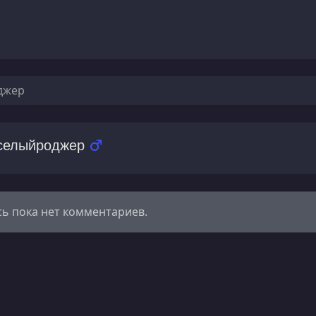
джер
селыйроджер
сь пока нет комментариев.