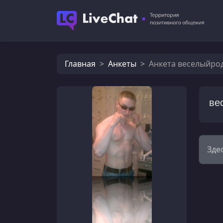
Главная
Анкеты
Анкета веселыйро
ве
Зде