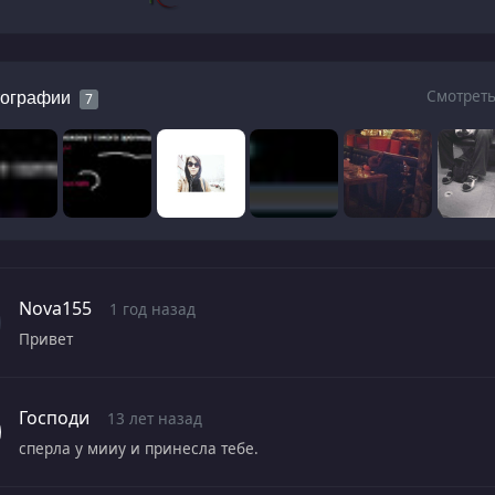
Смотреть
ографии
7
Nova155
1 год назад
Привет
Господи
13 лет назад
сперла у мииу и принесла тебе.