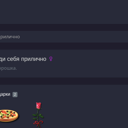
прилично
ди себя прилично
орошка.
арки
2