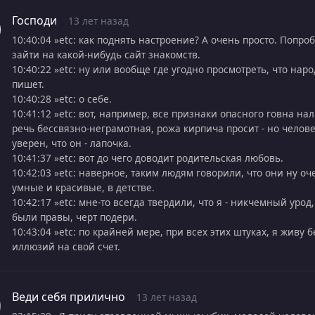
Господи
13 лет назад
10:40:04 »etc: как поднять настроение? А очень просто. Попро
зайти на какой-нибудь сайт знакомств.
10:40:22 »etc: ну или вообще где угодно просмотреть, что наро
пишет.
10:40:28 »etc: о себе.
10:41:12 »etc: вот, например, все признаки опасного говна на
речь бессвязно-неграмотная, рожа кирпича просит - но челов
уверен, что он - лапочка.
10:41:37 »etc: вот до чего доводит родительская любовь.
10:42:03 »etc: наверное, таким людям говорили, что они ну оч
умные и красивые, в детстве.
10:42:17 »etc: мне-то всегда твердили, что я - никчемный урод,
были правы, черт подери.
10:43:04 »etc: по крайней мере, при всех этих штуках, я живу б
иллюзий на свой счет.
Веди себя прилично
13 лет назад