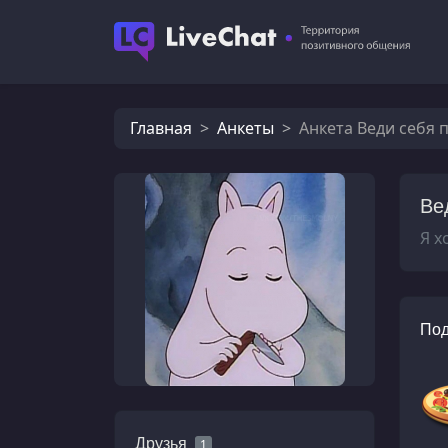
Главная
Анкеты
Анкета Веди себя 
Ве
Я х
Под
Друзья
1