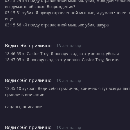
03:15:29 »Я приду отравленной мышью: убик, молодой человек
вы думаете об эпохе Возрождения?
03:15:51 »убик: Я приду отравленной мышью, я думаю что ее 
еще
03:15:56 »Я приду отравленной мышью: убик, шкура
Веди себя прилично
13 лет назад
18:46:53 »i Castor Troy: Я попаду в ад за эту херню, убогая
18:47:05 »i Я попаду в ад за эту херню: Castor Troy, богиня
Веди себя прилично
13 лет назад
13:45:10 »укроп: Веди себя прилично, конечно я тут всегда пы
привлечь внисание
пацаны, внисание
Веди себя прилично
13 лет назад