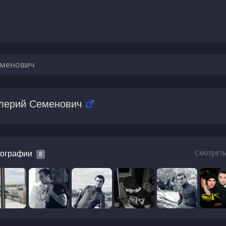
еменович
лерий Семенович
Смотреть
ографии
8