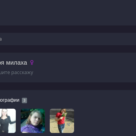
а
оя милаха
ите расскажу
ографии
3