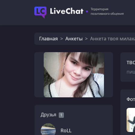
Главная
Анкеты
Анкета твоя милах
тв
пиш
Фот
Друзья
1
RoLL