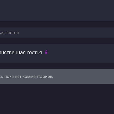
ая гостья
инственная гостья
сь пока нет комментариев.