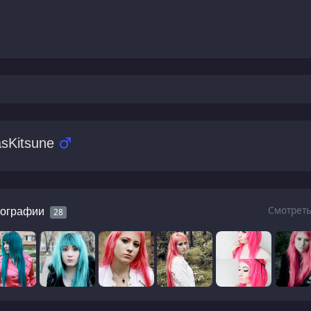
asKitsune
Смотреть
ографии
28