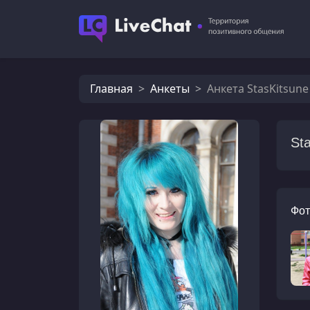
Главная
Анкеты
Анкета StasKitsune
St
Фот