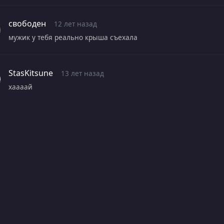
свободен
12 лет назад
мужик у тебя реально крыша съехала
StasKitsune
13 лет назад
хаааай