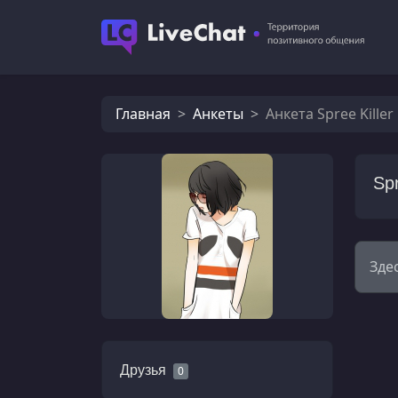
Главная
Анкеты
Анкета Spree Killer
Spr
Зде
Друзья
0