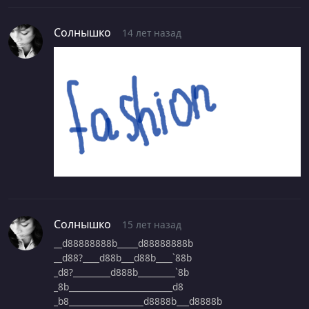
Солнышко
14 лет назад
Солнышко
15 лет назад
__d88888888b_____d­88888888b
__d88?____d88b___d8­8b____`88b
_d8?_________d888b_­________`8b
_8b________________­_________d8
_b8________________­__d8888b___d8888b