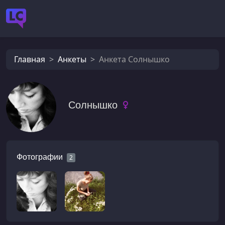
Главная
Анкеты
Анкета Солнышко
Солнышко
Фотографии
2