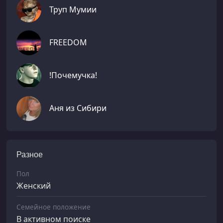
Труп Мумии
FREEDOM
!Почемучка!
Аня из Сибири
Разное
Пол
Женский
Семейное положение
В активном поиске