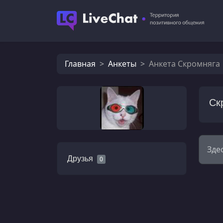
Главная
Анкеты
Анкета Скромняга
Ск
Зде
Друзья
0