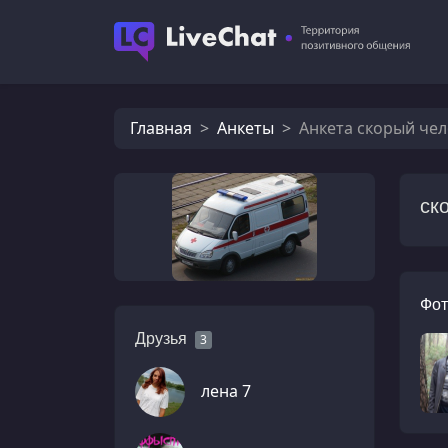
Главная
Анкеты
Анкета скорый чел
ск
Фот
Друзья
3
лена 7