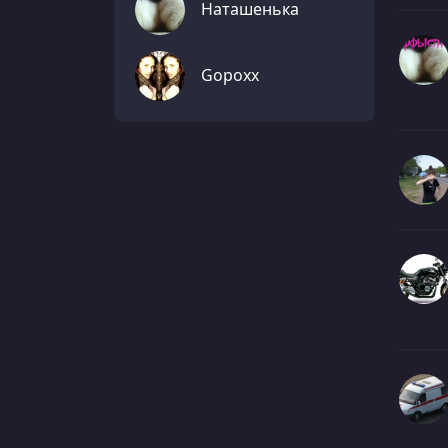
Наташенька
Gopoxx