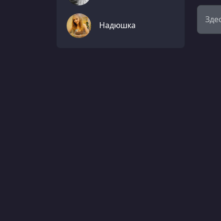
Зде
Надюшка