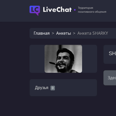
Главная
Анкеты
Анкета SHARKY
SH
Зде
Друзья
0