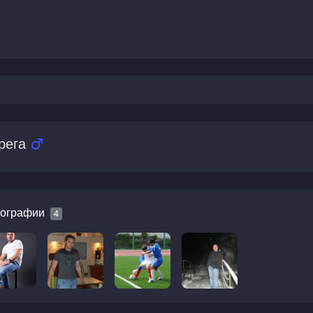
рега
ографии
4