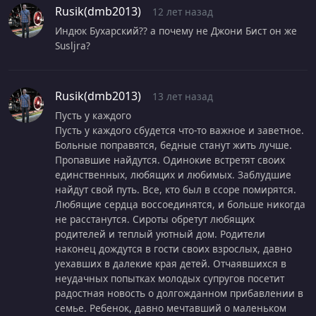
Rusik(dmb2013)
12 лет назад
Индюк Бухарский?? а почему не Джони Бист он же
Susljra?
Rusik(dmb2013)
13 лет назад
Пусть у каждого
Пусть у каждого сбудется что-то важное и заветное.
Больные поправятся, бедные станут жить лучше.
Пропавшие найдутся. Одинокие встретят своих
единственных, любящих и любимых. Заблудшие
найдут свой путь. Все, кто был в ссоре помирятся.
Любящие сердца воссоединятся, и больше никогда
не расстанутся. Сироты обретут любящих
родителей и теплый уютный дом. Родители
наконец дождутся в гости своих взрослых, давно
уехавших в далекие края детей. Отчаявшихся в
неудачных попытках молодых супругов посетит
радостная новость о долгожданном прибавлении в
семье. Ребенок, давно мечтавший о маленьком