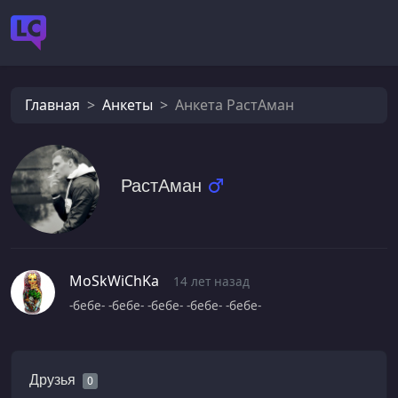
Главная
Анкеты
Анкета РастАман
РастАман
MoSkWiChKa
14 лет назад
-бебе- -бебе- -бебе- -бебе- -бебе-
Друзья
0