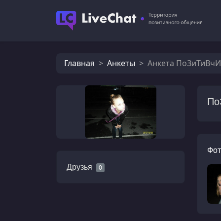
Главная
Анкеты
Анкета ПоЗиТиВчИк
По
Фот
Друзья
0