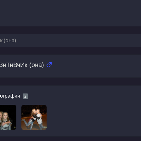
 (она)
ЗиТиВчИк (она)
ографии
2