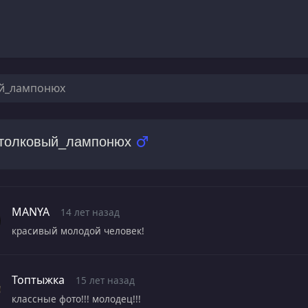
ый_лампонюх
толковый_лампонюх
MANYA
14 лет назад
красивый молодой человек!
Топтыжка
15 лет назад
классные фото!!! молодец!!!