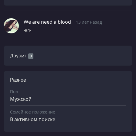
We are need a blood
13 лет назад
-вп-
Друзья
0
Разное
Пол
Мужской
Семейное положение
В активном поиске