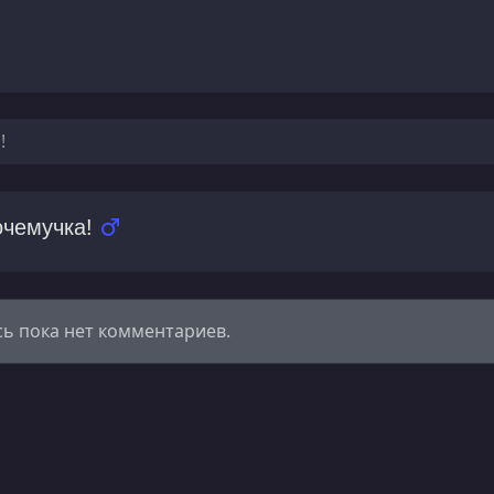
!
очемучка!
сь пока нет комментариев.