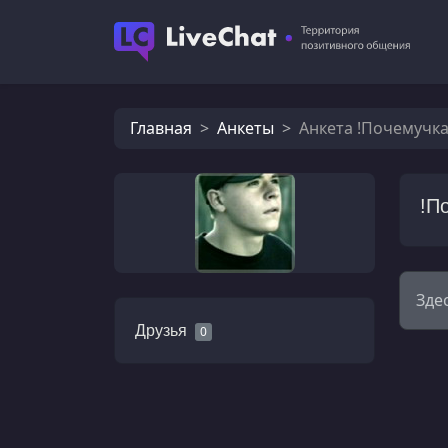
Главная
Анкеты
Анкета !Почемучка
!П
Зде
Друзья
0