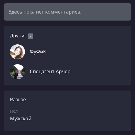
Здесь пока нет комментариев.
Друзья
2
ФуФиК
Спецагент Арчер
Разное
Пол
Мужской