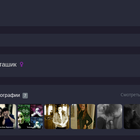
ташик
Смотреть
ографии
7