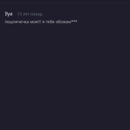
Ilya
13 лет назад
пошлячечка моя!!! я тебя обожаю***