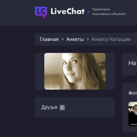
Главная
Анкеты
Анкета Наташик
На
Фот
Друзья
0