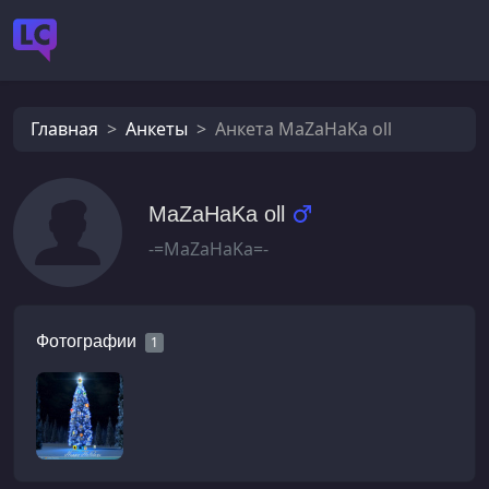
Главная
Анкеты
Анкета MaZaHaKa oll
MaZaHaKa oll
-=MaZaHaKa=-
Фотографии
1