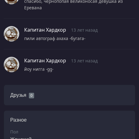
спасибо, чернопопая великоносая девушка из
Еревана
Капитан Хардкор
13 лет назад
пили автограф ахаха -бугага-
Капитан Хардкор
13 лет назад
йоу нигга -gg-
Друзья
0
Разное
Пол