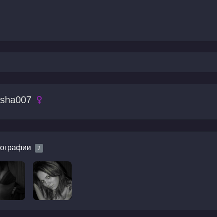
sha007
ографии
2