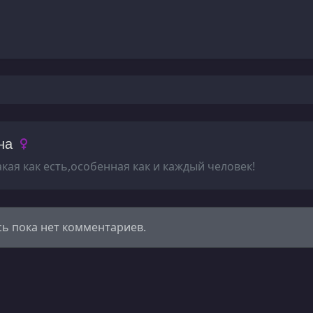
на
акая как есть,особенная как и каждый человек!
сь пока нет комментариев.