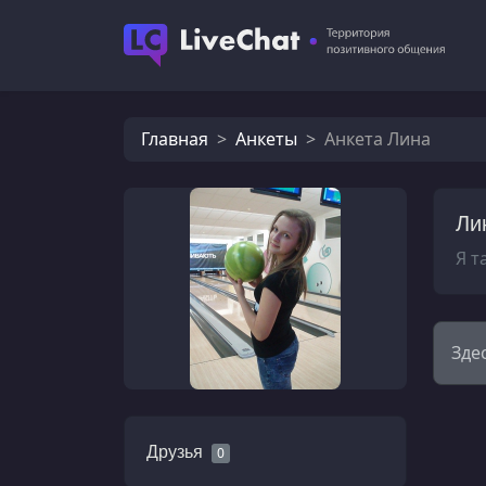
Главная
Анкеты
Анкета Лина
Ли
Я т
Зде
Друзья
0