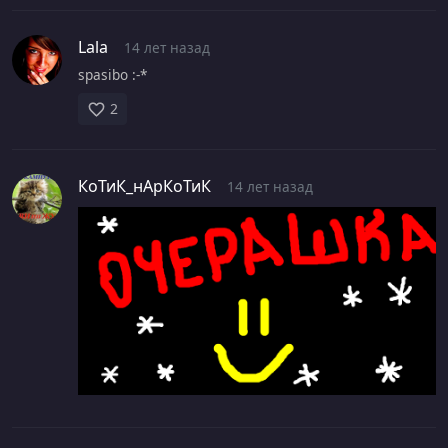
Lala
14 лет назад
spasibo :-*
2
КоТиК_нАрКоТиК
14 лет назад