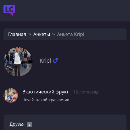
Главная
Анкеты
Анкета Kripl
Kripl
Экзотический фрукт
12 лет назад
-love2- какой красавчик
Друзья
2