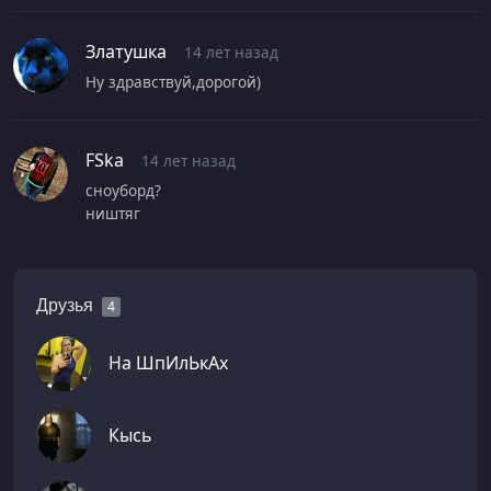
Златушка
14 лет назад
Ну здравствуй,дорогой)
FSka
14 лет назад
сноуборд?
ништяг
Друзья
4
На ШпИлЬкАх
Кысь