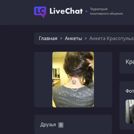
Главная
Анкеты
Анкета Красотульк
Кр
Фот
Друзья
0