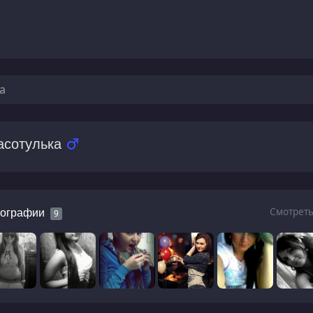
а
асотулька
Смотреть
ографии
9