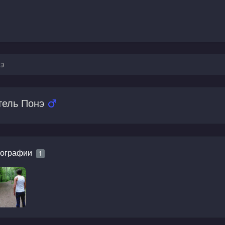
нэ
тель Понэ
ографии
1