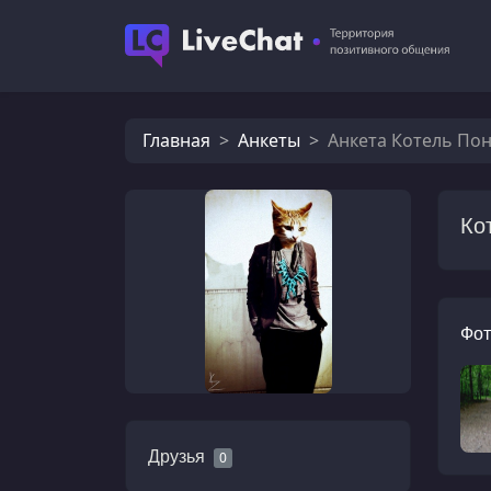
Главная
Анкеты
Анкета Котель По
Ко
Фот
Друзья
0