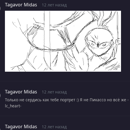
Tagavor Midas
12 лет назад
Tagavor Midas
12 лет назад
Только не сердись как тебе портрет :) Я не Пикассо но всё же -
lc_heart-
Tagavor Midas
12 лет назад