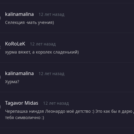
kalinamalina
12 лет назад
Селекция -мать учения)
KoRoLeK
12 лет назад
хурма вяжет, а королек сладенький)
kalinamalina
12 лет назад
Хурма?
Tagavor Midas
12 лет назад
Черепашка ниндзя Леонардо моё детство :) Это как бы я дарю
тебя символично :)