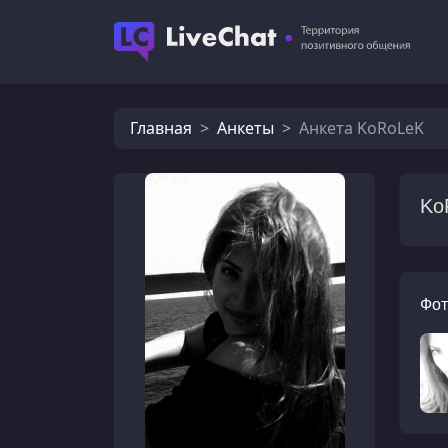
Главная
Анкеты
Анкета KoRoLeK
Ko
Фот