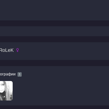
RoLeK
ографии
1