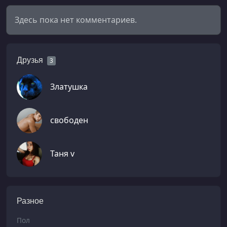
Здесь пока нет комментариев.
Друзья
3
Златушка
свободен
Таня v
Разное
Пол