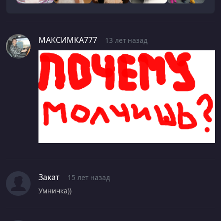
МАКСИМКА777
13 лет назад
Закат
15 лет назад
Умничка))