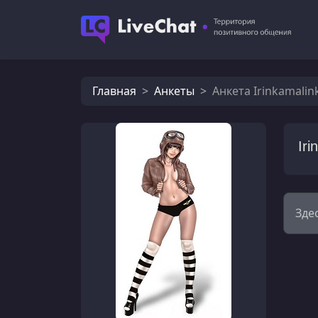
Главная
Анкеты
Анкета Irinkamalin
Iri
Зде