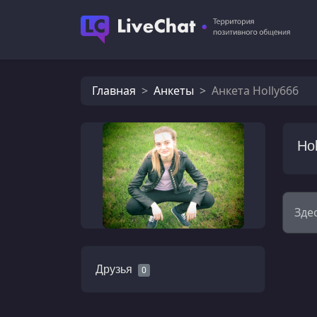
Главная
Анкеты
Анкета Holly666
Ho
Зде
Друзья
0