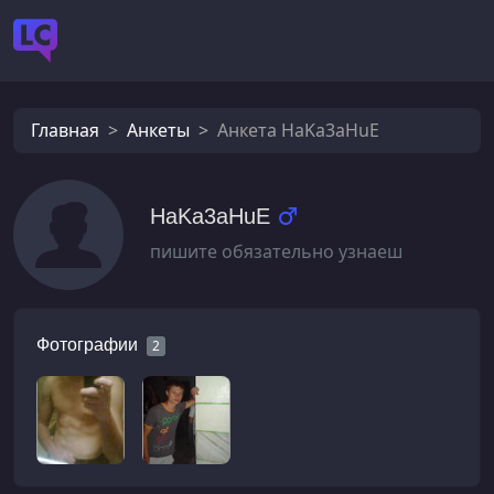
Главная
Анкеты
Анкета HaKa3aHuE
HaKa3aHuE
пишите обязательно узнаеш
Фотографии
2