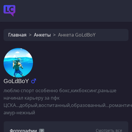
Главная
Анкеты
Анкета GoLdBoY
GoLdBoY
люблю спорт особенно бокс,кикбоксинг,раньше
начинал карьеру за пфк
ЦСКА...добрый,воспитанный,образованный...романтич
амур-нежный
Смотреть все
Фотографии
7