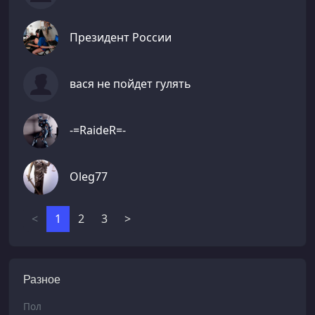
Президент России
вася не пойдет гулять
-=RaideR=-
Oleg77
<
1
2
3
>
Разное
Пол