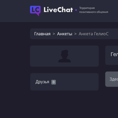
Главная
Анкеты
Анкета ГелиоС
Ге
Зде
Друзья
0