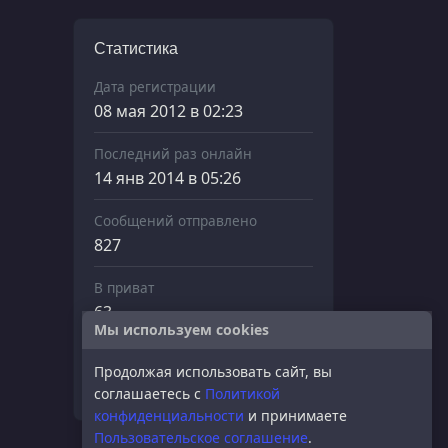
Статистика
Дата регистрации
08 мая 2012 в 02:23
Последний раз онлайн
14 янв 2014 в 05:26
Сообщений отправлено
827
В приват
63
Мы используем cookies
Нарушений
Продолжая использовать сайт, вы
0
соглашаетесь с
Политикой
конфиденциальности
и принимаете
Пользовательское соглашение
.