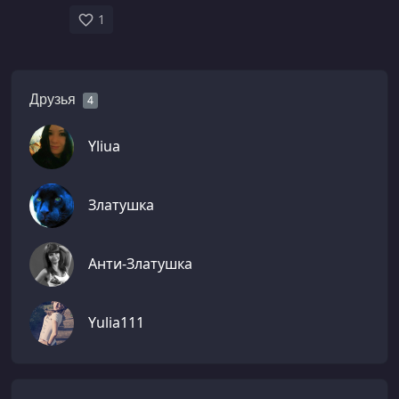
1
Друзья
4
Yliua
Златушка
Анти-Златушка
Yulia111