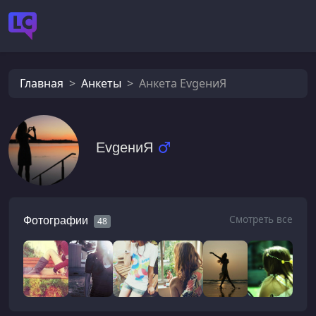
Главная
Анкеты
Анкета EvgениЯ
EvgениЯ
Смотреть все
Фотографии
48