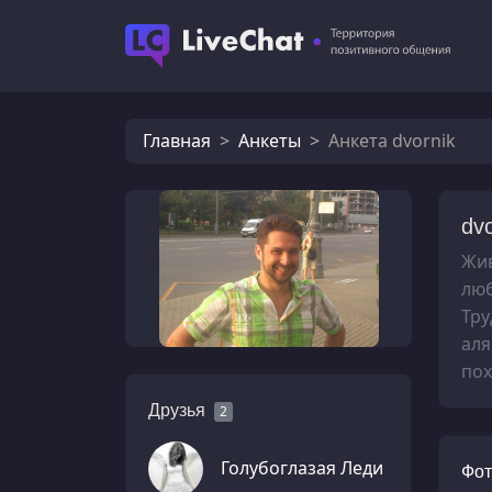
Главная
Анкеты
Анкета dvornik
dvo
Жив
люб
Тру
аля
пох
Друзья
2
Голубоглазая Леди
Фот