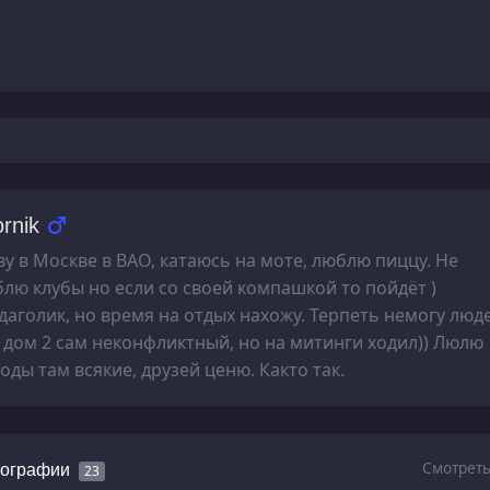
rnik
у в Москве в ВАО, катаюсь на моте, люблю пиццу. Не
лю клубы но если со своей компашкой то пойдёт )
даголик, но время на отдых нахожу. Терпеть немогу люд
 дом 2 сам неконфликтный, но на митинги ходил)) Люлю
оды там всякие, друзей ценю. Както так.
Смотреть
ографии
23