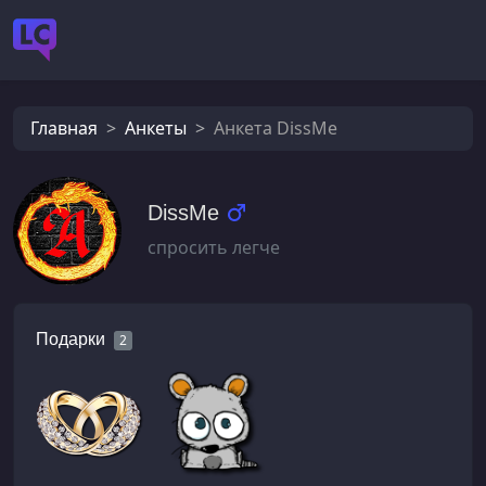
Главная
Анкеты
Анкета DissMe
DissMe
спросить легче
Подарки
2