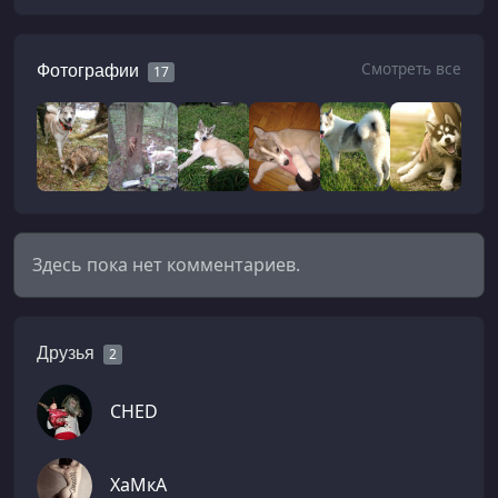
Смотреть все
Фотографии
17
Здесь пока нет комментариев.
Друзья
2
CHED
ХаМкА