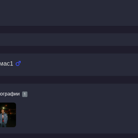
мас1
ографии
1