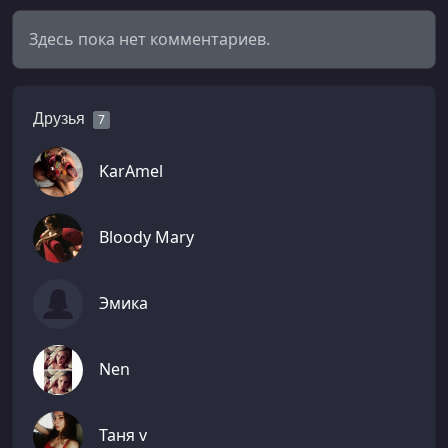
Здесь пока нет комментариев.
Друзья
7
KarAmel
Bloody Mary
Эмика
Nen
Таня v