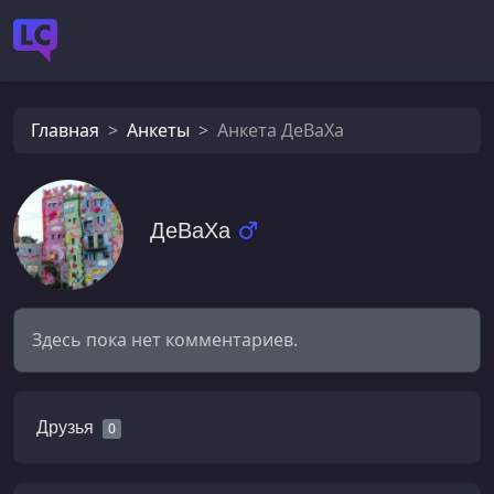
Главная
Анкеты
Анкета ДеВаХа
ДеВаХа
Здесь пока нет комментариев.
Друзья
0