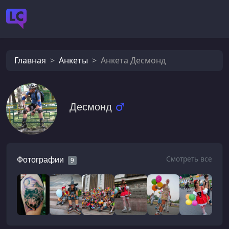
Главная
Анкеты
Анкета Десмонд
Десмонд
Смотреть все
Фотографии
9