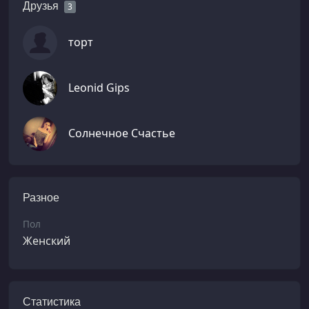
Друзья
3
торт
Leonid Gips
Солнечное Счастье
Разное
Пол
Женский
Статистика