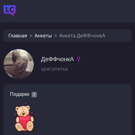
Главная
Анкеты
Анкета ДеФФчонкА
ДеФФчонкА
красопетка
Подарки
1