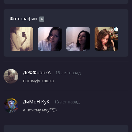
Фотографии
4
ДеФФчонкА
13 лет назад
потому)я кошка
ДиМоН КуК
13 лет назад
а почему мяу??)))